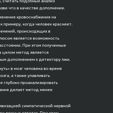
, считать подобный анализ
зве что в качестве дополнения.
менение кровоснабжения на
 примеру, когда человек краснеет.
менений, происходящих в
плюсом является возможность
асстоянии. При этом полученные
в целом метод является
ным дополнением к детектору лжи.
уть» в мозг человека во время
зга, а также улавливать
ее глубоко проанализировать
ания делает метод менее
тивизацией симпатической нервной
ри ложных ответах. При этом