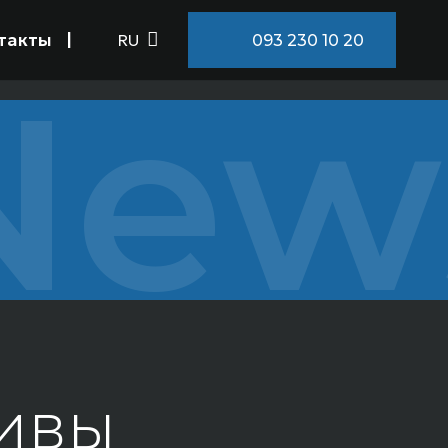
такты
RU
093 230 10 20
New
тивы