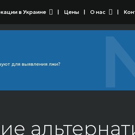
кации в Украине
Цены
О нас
Кон
вуют для выявления лжи?
ие альтерна