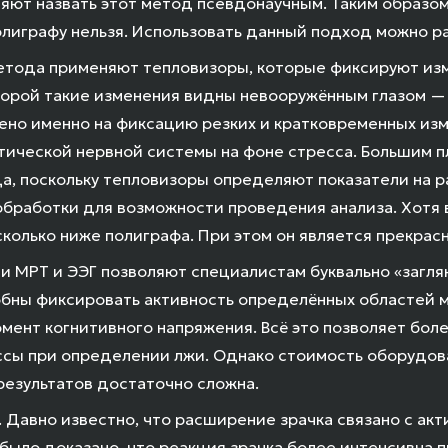
яют назвать этот метод псевдонаучным. Таким образом
лиграфу нельзя. Использовать данный подход можно ра
метода применяют тепловизоры, которые фиксируют из
Порой такие изменения видны невооружённым глазом — к
ено именно на фиксацию резких и кратковременных из
тической нервной системы на фоне стресса. Большим 
а, поскольку тепловизоры определяют показатели на р
бработки для возможности проведения анализа. Хотя 
сколько ниже полиграфа. При этом он является прекрас
и МРТ и ЭЭГ позволяют специалистам буквально «заглян
обны фиксировать активность определённых областей мо
омент когнитивного напряжения. Всё это позволяет бол
сы при определении лжи. Однако стоимость оборудов
результатов достаточно сложна.
 Давно известно, что расширение зрачка связано с ак
было доказано, что реакция зрачка более интенсивна п