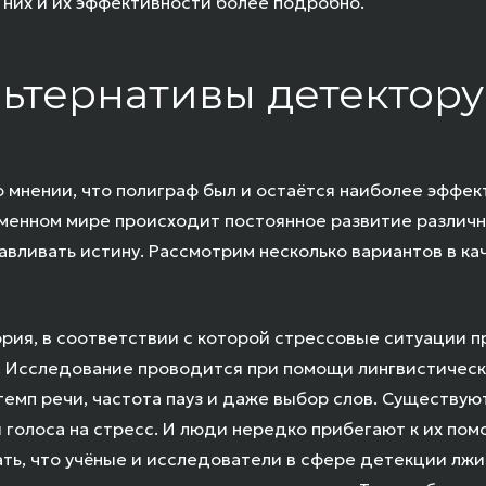
 них и их эффективности более подробно.
ьтернативы детектору
о мнении, что полиграф был и остаётся наиболее эффе
еменном мире происходит постоянное развитие различ
вливать истину. Рассмотрим несколько вариантов в к
ория, в соответствии с которой стрессовые ситуации п
м. Исследование проводится при помощи лингвистическо
темп речи, частота пауз и даже выбор слов. Существую
 голоса на стресс. И люди нередко прибегают к их по
ать, что учёные и исследователи в сфере детекции лж