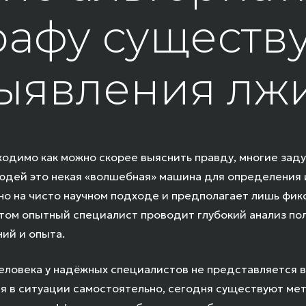
афу существ
ыявления лж
бходимо как можно скорее выяснить правду, многие зад
юдей это некая «волшебная» машина для определения 
но на чисто научном подходе и предполагает лишь фик
том опытный специалист проводит глубокий анализ по
ний и опыта.
еловека у надёжных специалистов не представляется 
ся в ситуации самостоятельно, сегодня существуют м