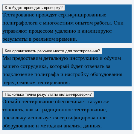
Кто будет проводить проверку?
Тестирование проводят сертифицированные
полиграфологи с многолетним опытом работы. Они
управляют процессом удаленно и анализируют
результаты в реальном времени.
Как организовать рабочее место для тестирования?
Мы предоставим детальную инструкцию и обучим
вашего сотрудника, который будет отвечать за
подключение полиграфа и настройку оборудования
перед сеансом тестирования.
Насколько точны результаты онлайн-проверки?
Онлайн-тестирование обеспечивает такую же
точность, как и традиционное тестирование,
поскольку используется сертифицированное
оборудование и методики анализа данных.